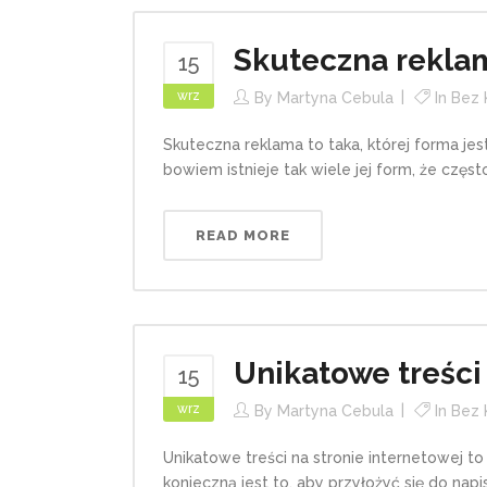
Skuteczna rekla
15
wrz
By
Martyna Cebula
In
Bez 
Skuteczna reklama to taka, której forma je
bowiem istnieje tak wiele jej form, że często
READ MORE
Unikatowe treści
15
wrz
By
Martyna Cebula
In
Bez 
Unikatowe treści na stronie internetowej
konieczną jest to, aby przyłożyć się do napi