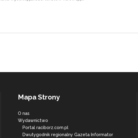
Mapa Strony
O nas
Wydawnictwo
Portal raciborz.com.pl
Dwutygodnik regionalny Gazeta Informator