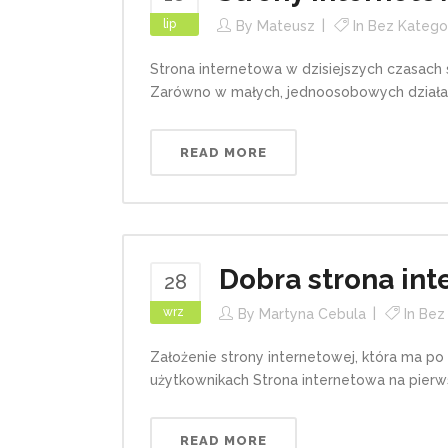
lip
By
Mateusz
In
Bez Kategor
Strona internetowa w dzisiejszych czasach 
Zarówno w małych, jednoosobowych działalno
READ MORE
Dobra strona in
28
wrz
By
Martyna Cebula
In
Bez 
Założenie strony internetowej, która ma po 
użytkownikach Strona internetowa na pierws
READ MORE