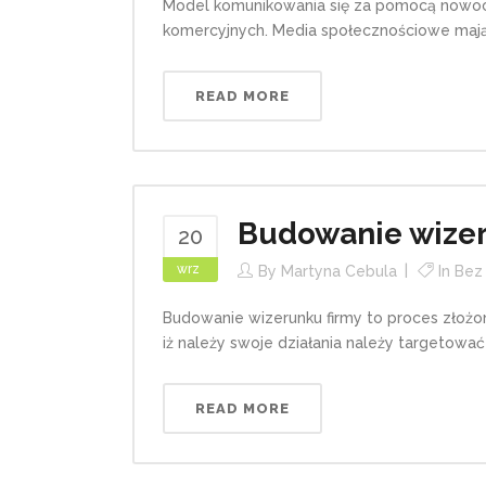
Model komunikowania się za pomocą nowocze
komercyjnych. Media społecznościowe mają w
READ MORE
Budowanie wize
20
wrz
By
Martyna Cebula
In
Bez 
Budowanie wizerunku firmy to proces złożo
iż należy swoje działania należy targetować 
READ MORE