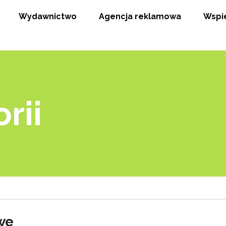
Wydawnictwo
Agencja reklamowa
Wspi
rii
we