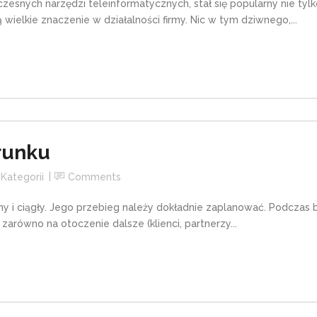
snych narzędzi teleinformatycznych, stał się popularny nie tylk
ielkie znaczenie w działalności firmy. Nic w tym dziwnego,...
runku
Kategorii
Comments
ny i ciągły. Jego przebieg należy dokładnie zaplanować. Podcza
zarówno na otoczenie dalsze (klienci, partnerzy...