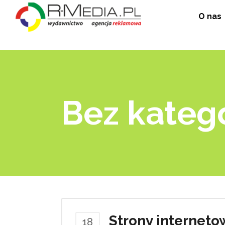
O nas
Bez katego
Strony interneto
18