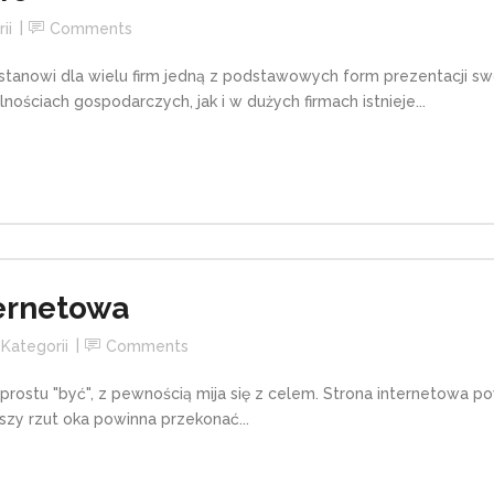
ii
Comments
stanowi dla wielu firm jedną z podstawowych form prezentacji swo
ściach gospodarczych, jak i w dużych firmach istnieje...
ternetowa
Kategorii
Comments
prostu "być", z pewnością mija się z celem. Strona internetowa p
zy rzut oka powinna przekonać...