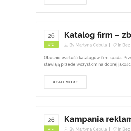
Katalog firm – z
26
wrz
By
Martyna Cebula
In
Bez 
Obecnie wartość katalogów firm spada. Pr
stawiają przede wszystkim na dobrej jakośc
READ MORE
Kampania rekla
26
wrz
By
Martyna Cebula
In
Bez 