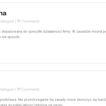
ma
Kategorii
Comments
st dopasowana do specyfiki działalności firmy. W zasadzie można 
 nie sposób...
Kategorii
Comments
 to podstawa. Nie przestrzeganie tej zasady może skończyć się 
sania wysokiej jakości tekstów na swoją...