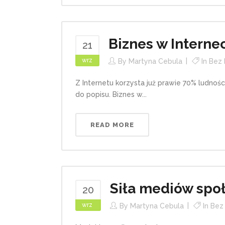
Biznes w Interne
21
wrz
By
Martyna Cebula
In
Bez 
Z Internetu korzysta już prawie 70% ludnośc
do popisu. Biznes w...
READ MORE
Siła mediów spo
20
wrz
By
Martyna Cebula
In
Bez 