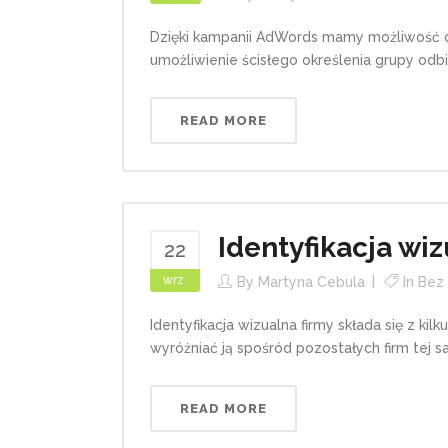
Dzięki kampanii AdWords mamy możliwość dot
umożliwienie ścisłego określenia grupy odbi
READ MORE
Identyfikacja wi
22
wrz
By
Martyna Cebula
In
Bez 
Identyfikacja wizualna firmy składa się z ki
wyróżniać ją spośród pozostałych firm tej s
READ MORE