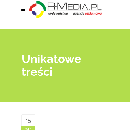
Unikatowe
treści
15
wrz