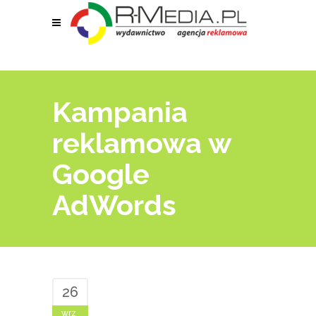
Kampania
reklamowa w
Google
AdWords
26
wrz