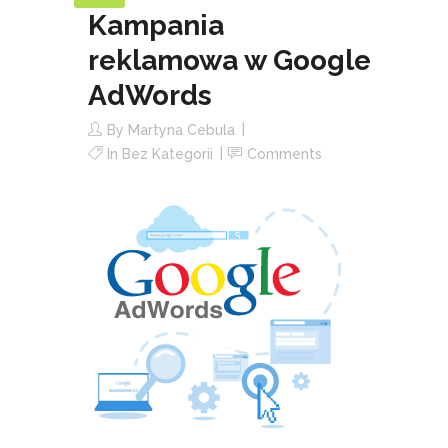
Kampania
reklamowa w Google
AdWords
By
Martyna Cebula
In
Bez Kategorii
Comments