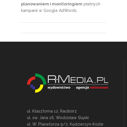
planowaniem i monitoringiem
płatnych
kampanii w Google AdWords.
ul. Klasztorna 12, Racibórz
ul. św. Jana 16, Wodzisław Śląski
ul. W. Planetorza 9/2, Kędzierzyn-Koźle