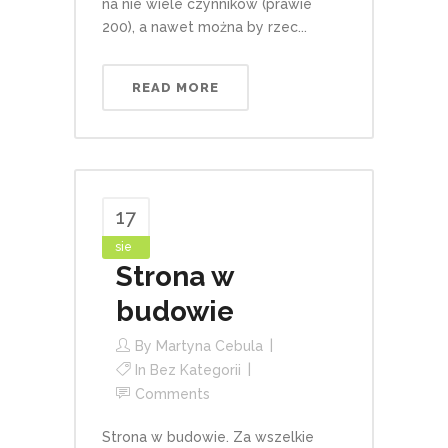
na nie wiele czynników (prawie
200), a nawet można by rzec...
READ MORE
17
sie
Strona w
budowie
By
Martyna Cebula
In
Bez Kategorii
Comments
Strona w budowie. Za wszelkie