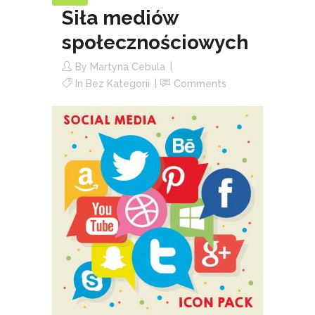
Siła mediów
społecznościowych
By
Martyna Cebula
In
Bez Kategorii
Comments